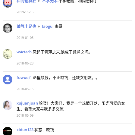
和尚也疯狂
►
不学无术
不学老贼，和尚想你了
2019-11-15
帅气十足也
►
laogui
鬼哥
2019-01-05
w4ctech
风起于青萍之末,浪成于微澜之间。
2018-06-28
fuwuqi1
命里缺钱，不止缺钱，还缺女朋友。。
2018-05-15
xujuanjuan
哈喽！大家好，我是一个热情开朗，阳光可爱的女
生，希望大家与我多多交流
2018-05-09
xidun123
状态：缺钱